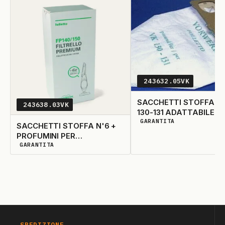
243632.05VK
SACCHETTI STOFFA N
243638.03VK
130-131 ADATTABILE
GARANTITA
DISPONIBILITÀ GARANTIT
SACCHETTI STOFFA N'6 +
PROFUMINI PER
GARANTITA
VK140/VK150 ORIGINALE
DISPONIBILITÀ GARANTITA
SPEDIZIONE