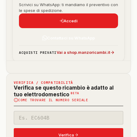
Scrivici su WhatsApp: ti mandiamo il preventivo con
le spese di spedizione.
Accedi
Contattaci su WhatsApp
Vai a shop.manzoricambi.it
ACQUISTI PRIVATI
VERIFICA / COMPATIBILITÀ
Verifica se questo ricambio è adatto al
(funzione
BETA
tuo elettrodomestico
COME TROVARE IL NUMERO SERIALE
in
beta)
Codice
modello
Verifica