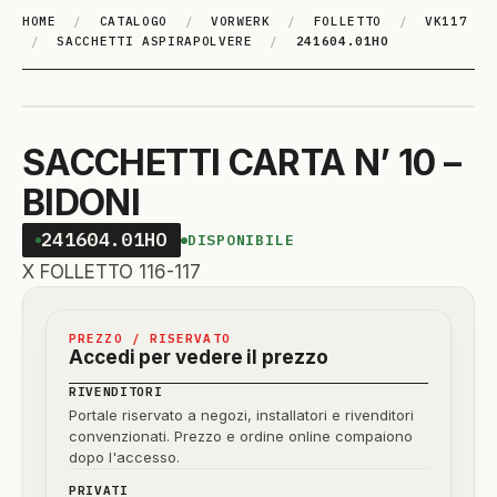
HOME
/
CATALOGO
/
VORWERK
/
FOLLETTO
/
VK117
/
SACCHETTI ASPIRAPOLVERE
/
241604.01HO
SACCHETTI CARTA N’ 10 –
BIDONI
241604.01HO
DISPONIBILE
X FOLLETTO 116-117
PREZZO / RISERVATO
Accedi per vedere il prezzo
RIVENDITORI
Portale riservato a negozi, installatori e rivenditori
convenzionati. Prezzo e ordine online compaiono
dopo l'accesso.
PRIVATI