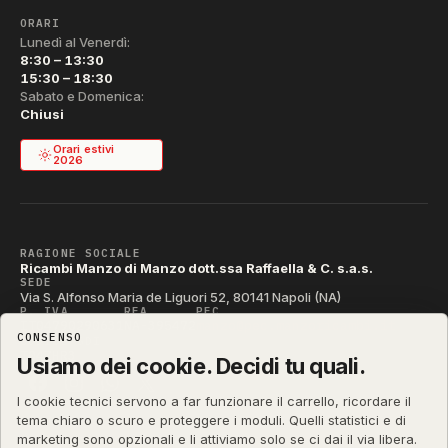
ORARI
Lunedì al Venerdì:
8:30 – 13:30
15:30 – 18:30
Sabato e Domenica:
Chiusi
Orari estivi
2026
RAGIONE SOCIALE
Ricambi Manzo di Manzo dott.ssa Raffaella & C. s.a.s.
SEDE
Via S. Alfonso Maria de Liguori 52, 80141 Napoli (NA)
P. IVA
REA
PEC
IT04790290631
NA-395472
manzo@pec.manzoricambi.it
CONSENSO
CODICE SDI
T04ZHR3
Usiamo dei cookie. Decidi tu quali.
I cookie tecnici servono a far funzionare il carrello, ricordare il
tema chiaro o scuro e proteggere i moduli. Quelli statistici e di
marketing sono opzionali e li attiviamo solo se ci dai il via libera.