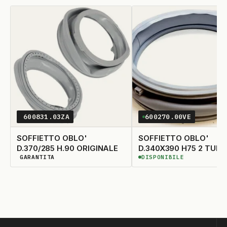
600831.03ZA
600270.00VE
SOFFIETTO OBLO'
SOFFIETTO OBLO'
D.370/285 H.90 ORIGINALE
D.340X390 H75 2 T
GARANTITA
DISPONIBILE
DISPONIBILITÀ GARANTITA
DISPONIBILE