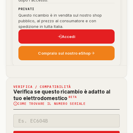
dopo l'accesso.
PRIVATI
Questo ricambio è in vendita sul nostro shop
pubblico, al prezzo al consumatore e con
spedizione in tutta Italia.
Accedi
Compralo sul nostro eShop
VERIFICA / COMPATIBILITÀ
Verifica se questo ricambio è adatto al
(funzione
BETA
tuo elettrodomestico
COME TROVARE IL NUMERO SERIALE
in
beta)
Codice
modello