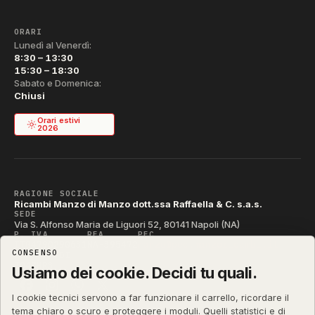
ORARI
Lunedì al Venerdì:
8:30 – 13:30
15:30 – 18:30
Sabato e Domenica:
Chiusi
Orari estivi
2026
RAGIONE SOCIALE
Ricambi Manzo di Manzo dott.ssa Raffaella & C. s.a.s.
SEDE
Via S. Alfonso Maria de Liguori 52, 80141 Napoli (NA)
P. IVA
REA
PEC
IT04790290631
NA-395472
manzo@pec.manzoricambi.it
CONSENSO
CODICE SDI
T04ZHR3
Usiamo dei cookie. Decidi tu quali.
I cookie tecnici servono a far funzionare il carrello, ricordare il
tema chiaro o scuro e proteggere i moduli. Quelli statistici e di