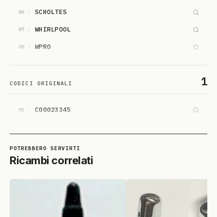
SCHOLTES
06
WHIRLPOOL
07
WPRO
08
1
CODICI ORIGINALI
C00023345
01
Ricambi correlati