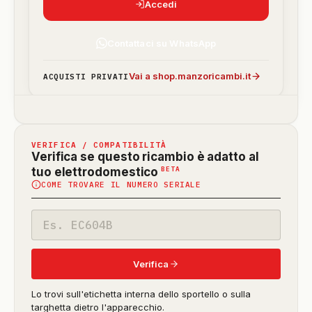
Accedi
Contattaci su WhatsApp
Vai a shop.manzoricambi.it
ACQUISTI PRIVATI
VERIFICA / COMPATIBILITÀ
Verifica se questo ricambio è adatto al
(funzione
BETA
tuo elettrodomestico
COME TROVARE IL NUMERO SERIALE
in
beta)
Codice
modello
Verifica
Lo trovi sull'etichetta interna dello sportello o sulla
targhetta dietro l'apparecchio.