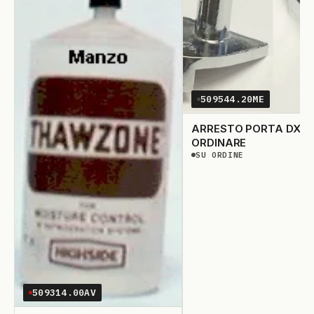
509544.20ME
ARRESTO PORTA DX
ORDINARE
SU ORDINE
SU ORDINAZIONE
509314.00AV