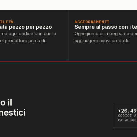
BILITÀ
AGGIORNAMENTI
lata pezzo per pezzo
Sempre al passo con i t
amo ogni codice con quello
Ogni giorno ci impegnamo pe
del produttore prima di
aggiungere nuovi prodotti.
 il
mestici
+20.49
CODICI A
CATALOGO