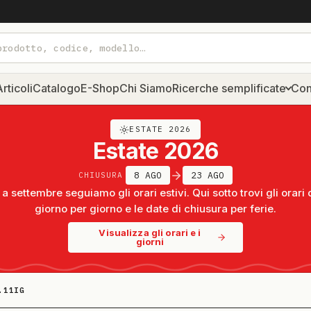
rticoli
Catalogo
E-Shop
Chi Siamo
Ricerche semplificate
Con
ESTATE 2026
Estate 2026
8 AGO
23 AGO
CHIUSURA
a settembre seguiamo gli orari estivi. Qui sotto trovi gli orari 
giorno per giorno e le date di chiusura per ferie.
Visualizza gli orari e i
giorni
.11IG