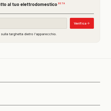
(funzione
BETA
atto al tuo elettrodomestico
in
beta)
Verifica
o sulla targhetta dietro l'apparecchio.