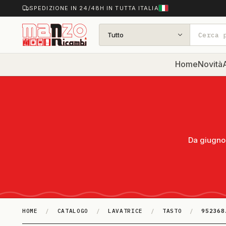
SPEDIZIONE IN 24/48H IN TUTTA ITALIA
Tutto
Home
Novità
A
Da giugno 
HOME
/
CATALOGO
/
LAVATRICE
/
TASTO
/
952368