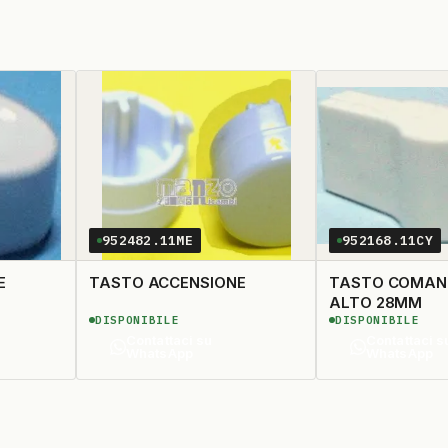
952482.11ME
952168.11CY
E
TASTO ACCENSIONE
TASTO COMAN
ALTO 28MM
DISPONIBILE
DISPONIBILE
Contattaci su
Contattaci s
WhatsApp
WhatsApp