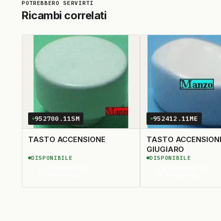
Ricambi correlati
952700.11SM
952412.11ME
TASTO ACCENSIONE
TASTO ACCENSION
GIUGIARO
DISPONIBILE
DISPONIBILE
Contattaci su
Contattaci su
WhatsApp
WhatsApp