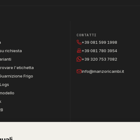
CONTATTI
a
+39 081 599 1998
su richiesta
+39 081 780 3954
arianti
+39 320 753 7082
trovare l'etichetta
info@manzoricambi.it
Guarnizione Frigo
Logs
 modello
k
2B
uali.