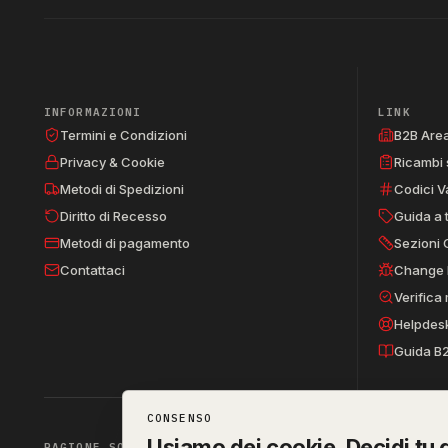
INFORMAZIONI
LINK
Termini e Condizioni
B2B Are
Privacy & Cookie
Ricambi 
Metodi di Spedizioni
Codici V
Diritto di Recesso
Guida a 
Metodi di pagamento
Sezioni 
Contattaci
Change 
Verifica
Helpdes
Guida B
CONSENSO
Usiamo dei cookie. Decidi tu q
RAGIONE SOCIALE