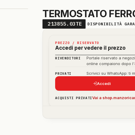
TERMOSTATO FERRO
213855.03TE
DISPONIBILITÀ GAR
PREZZO / RISERVATO
Accedi per vedere il prezzo
Portale riservato a negozi
RIVENDITORI
online compaiono dopo l
Scrivici su WhatsApp: ti 
PRIVATI
Accedi
Vai a shop.manzoricam
ACQUISTI PRIVATI