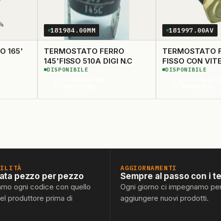
181984.00MM
181997.00AV
 165'
TERMOSTATO FERRO
TERMOSTATO F
145'FISSO 510A DIGI N.C
DISPONIBILE
DISPONIBILE
Contattaci su
Contattaci s
WhatsApp
WhatsApp
BILITÀ
AGGIORNAMENTI
lata pezzo per pezzo
Sempre al passo con i t
amo ogni codice con quello
Ogni giorno ci impegnamo pe
del produttore prima di
aggiungere nuovi prodotti.