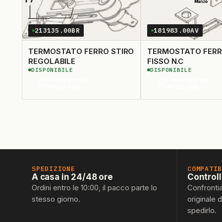
213135.00BR
181983.00AV
TERMOSTATO FERRO STIRO
TERMOSTATO FERRO
REGOLABILE
FISSO N.C
DISPONIBILE
DISPONIBILE
Contattaci su
Contattaci su
WhatsApp
WhatsApp
SPEDIZIONE
COMPATI
A casa in 24/48 ore
Control
Ordini entro le 10:00, il pacco parte lo
Confronti
stesso giorno.
originale 
spedirlo.