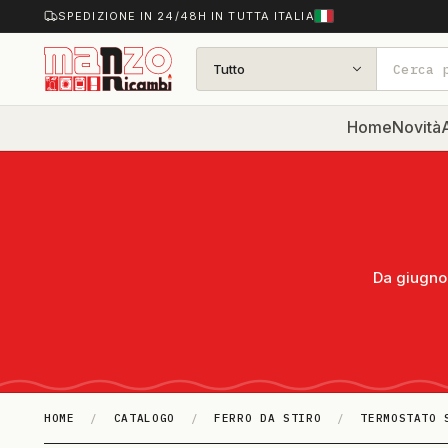
SPEDIZIONE IN 24/48H IN TUTTA ITALIA
Tutto
Home
Novità
A
Da giugno 
HOME
/
CATALOGO
/
FERRO DA STIRO
/
TERMOSTATO 