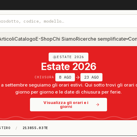
rticoli
Catalogo
E-Shop
Chi Siamo
Ricerche semplificate
Con
ESTATE 2026
Estate 2026
8 AGO
23 AGO
CHIUSURA
a settembre seguiamo gli orari estivi. Qui sotto trovi gli orari 
giorno per giorno e le date di chiusura per ferie.
Visualizza gli orari e i
giorni
STIRO
/
213855.03TE