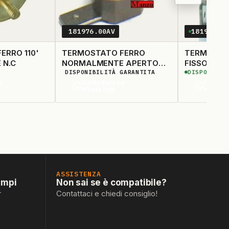
181976.00AV
181980.0
ERRO 110'
TERMOSTATO FERRO
TERMOSTAT
FISSO CON VITE N.C
NORMALMENTE APERTO
FISSO N.C
DISPONIBILITÀ GARANTITA
DISPONIBIL
160°C. FISSO
u
Contattaci su
Contatt
WhatsApp
Whats
ASSISTENZA
empi
Non sai se è compatibile?
r
Contattaci e chiedi consiglio!