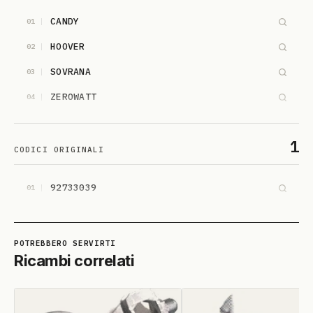
CANDY
01
HOOVER
02
SOVRANA
03
ZEROWATT
04
1
CODICI ORIGINALI
92733039
01
Ricambi correlati