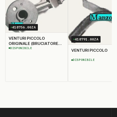
418756.00ZA
VENTURI PICCOLO
418791.00ZA
ORIGINALE (BRUCIATORE
DISPONIBILE
418735)
DISPONIBILE
VENTURI PICCOLO
DISPONIBILE
DISPONIBILE