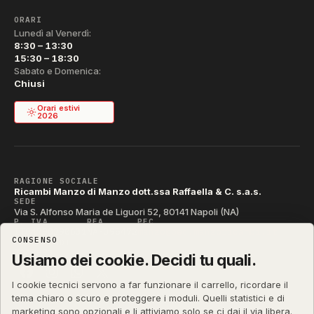
ORARI
Lunedì al Venerdì:
8:30 – 13:30
15:30 – 18:30
Sabato e Domenica:
Chiusi
Orari estivi
2026
RAGIONE SOCIALE
Ricambi Manzo di Manzo dott.ssa Raffaella & C. s.a.s.
SEDE
Via S. Alfonso Maria de Liguori 52, 80141 Napoli (NA)
P. IVA
REA
PEC
IT04790290631
NA-395472
manzo@pec.manzoricambi.it
CONSENSO
CODICE SDI
T04ZHR3
Usiamo dei cookie. Decidi tu quali.
I cookie tecnici servono a far funzionare il carrello, ricordare il
tema chiaro o scuro e proteggere i moduli. Quelli statistici e di
marketing sono opzionali e li attiviamo solo se ci dai il via libera.