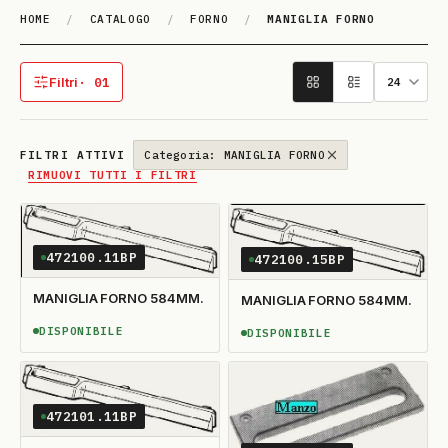
HOME
/
CATALOGO
/
FORNO
/
MANIGLIA FORNO
MA­NI­GLIA FORNO
Filtri
· 01
1 filtro attivo
FILTRI ATTIVI
Categoria: MANIGLIA FORNO
RIMUOVI TUTTI I FILTRI
472100.11BP
472100.15BP
MANIGLIA FORNO 584MM.
MANIGLIA FORNO 584MM.
DISPONIBILE
DISPONIBILE
DISPONIBILE
DISPONIBILE
472101.11BP