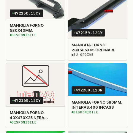
472158.15CY
MANIGLIA FORNO
580X40MM.
472159.12CY
DISPONIBILE
DISPONIBILE
MANIGLIA FORNO
28X585X65 ORDINARE
SU ORDINE
SU ORDINAZIONE
472200.11ON
472160.12CY
MANIGLIA FORNO 580MM.
INTERAS.496 INCASS
DISPONIBILE
MANIGLIA FORNO
DISPONIBILE
40X470X25 NERA
ORIGINALE
DISPONIBILE
DISPONIBILE