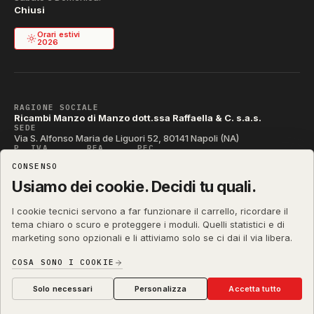
Chiusi
Orari estivi
2026
RAGIONE SOCIALE
Ricambi Manzo di Manzo dott.ssa Raffaella & C. s.a.s.
SEDE
Via S. Alfonso Maria de Liguori 52, 80141 Napoli (NA)
P. IVA
REA
PEC
IT04790290631
NA-395472
manzo@pec.manzoricambi.it
CONSENSO
CODICE SDI
T04ZHR3
Usiamo dei cookie. Decidi tu quali.
I cookie tecnici servono a far funzionare il carrello, ricordare il
tema chiaro o scuro e proteggere i moduli. Quelli statistici e di
marketing sono opzionali e li attiviamo solo se ci dai il via libera.
manzoricambi.it
©
2001 – 2026
Stefano Russo
&
COSA SONO I COOKIE
Privacy & Cookie
Termini
Diritto di Recesso
·
·
·
Preferenze cookie
Solo necessari
Personalizza
Accetta tutto