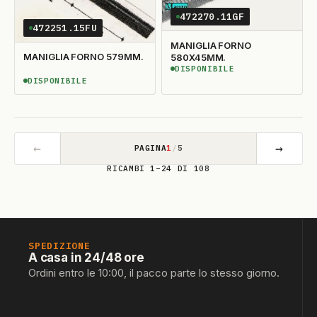
472270.11GF
472251.15FU
MANIGLIA FORNO
MANIGLIA FORNO 579MM.
580X45MM.
DISPONIBILE
DISPONIBILE
DISPONIBILE
DISPONIBILE
←
→
PAGINA
1
/
5
RICAMBI 1–24 DI 108
SPEDIZIONE
A casa in 24/48 ore
Ordini entro le 10:00, il pacco parte lo stesso giorno.