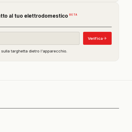
(funzione
BETA
atto al tuo elettrodomestico
in
beta)
Verifica
o sulla targhetta dietro l'apparecchio.