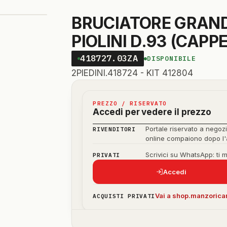
BRUCIATORE GRAND
PIOLINI D.93 (CAP
418727.03ZA
DISPONIBILE
2PIEDINI.418724 - KIT 412804
PREZZO / RISERVATO
Accedi per vedere il prezzo
Portale riservato a negozi
RIVENDITORI
online compaiono dopo l
Scrivici su WhatsApp: ti 
PRIVATI
Accedi
Vai a shop.manzoricam
ACQUISTI PRIVATI