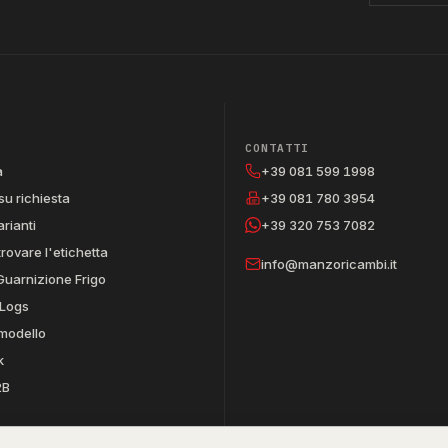
CONTATTI
a
+39 081 599 1998
su richiesta
+39 081 780 3954
arianti
+39 320 753 7082
trovare l'etichetta
info@manzoricambi.it
Guarnizione Frigo
Logs
 modello
k
2B