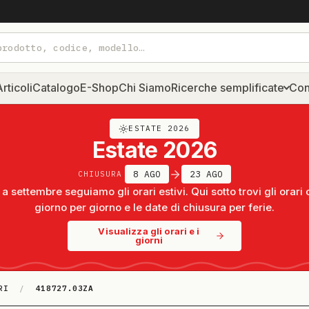
rticoli
Catalogo
E-Shop
Chi Siamo
Ricerche semplificate
Con
ESTATE 2026
Estate 2026
8 AGO
23 AGO
CHIUSURA
a settembre seguiamo gli orari estivi. Qui sotto trovi gli orari 
giorno per giorno e le date di chiusura per ferie.
Visualizza gli orari e i
giorni
RI
/
418727.03ZA