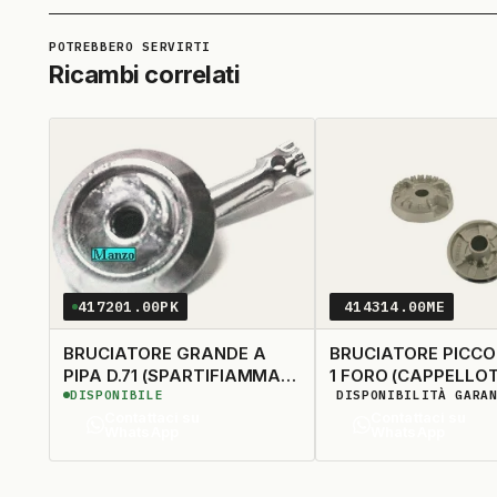
Ricambi correlati
417201.00PK
414314.00ME
BRUCIATORE GRANDE A
BRUCIATORE PICCO
PIPA D.71 (SPARTIFIAMMA
1 FORO (CAPPELLO
DISPONIBILE
DISPONIBILITÀ GARA
406403)
400613)
Contattaci su
Contattaci su
WhatsApp
WhatsApp