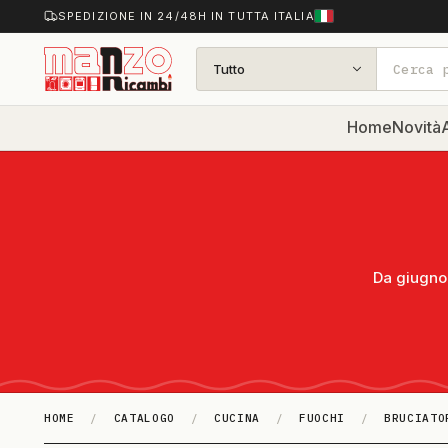
SPEDIZIONE IN 24/48H IN TUTTA ITALIA
Tutto
Home
Novità
A
Da giugno 
HOME
/
CATALOGO
/
CUCINA
/
FUOCHI
/
BRUCIATO