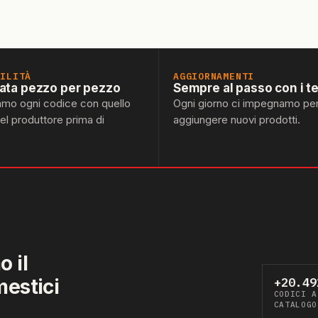
BILITÀ
AGGIORNAMENTI
lata pezzo per pezzo
Sempre al passo con i t
amo ogni codice con quello
Ogni giorno ci impegnamo pe
del produttore prima di
aggiungere nuovi prodotti.
 il
mestici
+20.49
CODICI A
CATALOGO