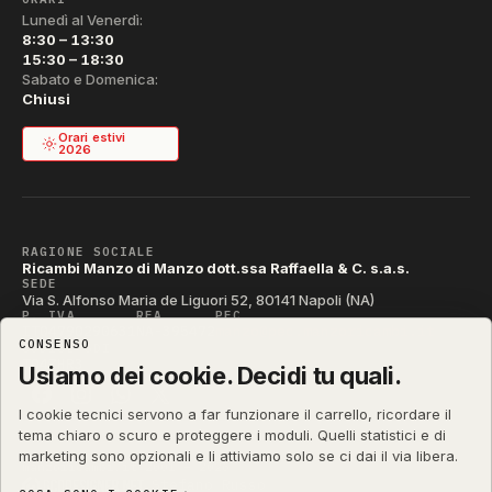
Lunedì al Venerdì:
8:30 – 13:30
15:30 – 18:30
Sabato e Domenica:
Chiusi
Orari estivi
2026
RAGIONE SOCIALE
Ricambi Manzo di Manzo dott.ssa Raffaella & C. s.a.s.
SEDE
Via S. Alfonso Maria de Liguori 52, 80141 Napoli (NA)
P. IVA
REA
PEC
IT04790290631
NA-395472
manzo@pec.manzoricambi.it
CONSENSO
CODICE SDI
T04ZHR3
Usiamo dei cookie. Decidi tu quali.
I cookie tecnici servono a far funzionare il carrello, ricordare il
tema chiaro o scuro e proteggere i moduli. Quelli statistici e di
marketing sono opzionali e li attiviamo solo se ci dai il via libera.
manzoricambi.it
©
2001 – 2026
Stefano Russo
&