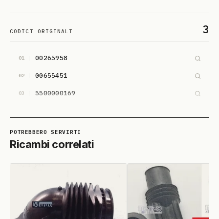
3
CODICI ORIGINALI
00265958
01
00655451
02
5500000169
03
Ricambi correlati