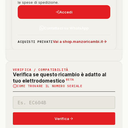
le spese di spedizione.
Accedi
Contattaci su WhatsApp
Vai a shop.manzoricambi.it
ACQUISTI PRIVATI
VERIFICA / COMPATIBILITÀ
Verifica se questo ricambio è adatto al
(funzione
BETA
tuo elettrodomestico
COME TROVARE IL NUMERO SERIALE
in
beta)
Codice
modello
Verifica