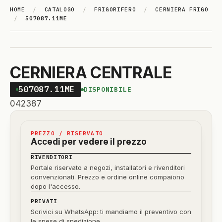
HOME
/
CATALOGO
/
FRIGORIFERO
/
CERNIERA FRIGO
/
507087.11ME
CERNIERA CENTRALE
507087.11ME
DISPONIBILE
042387
PREZZO / RISERVATO
Accedi per vedere il prezzo
RIVENDITORI
Portale riservato a negozi, installatori e rivenditori
convenzionati. Prezzo e ordine online compaiono
dopo l'accesso.
PRIVATI
Scrivici su WhatsApp: ti mandiamo il preventivo con
le spese di spedizione.