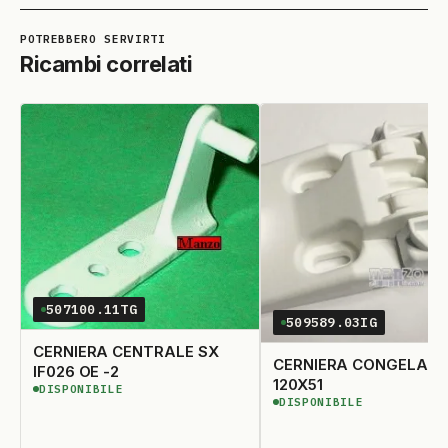
Ricambi correlati
507100.11TG
509589.03IG
CERNIERA CENTRALE SX
CERNIERA CONGELAT
IF026 OE -2
120X51
DISPONIBILE
DISPONIBILE
DISPONIBILE
DISPONIBILE