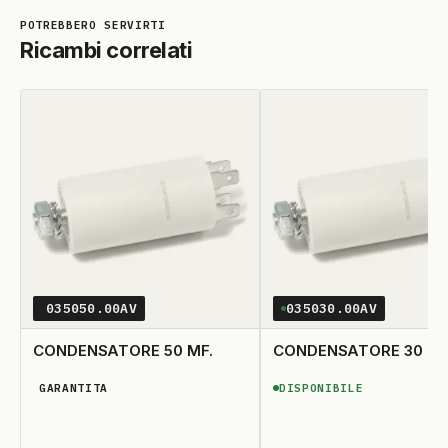
Ricambi correlati
035050.00AV
035030.00AV
CONDENSATORE 50 MF.
CONDENSATORE 30 M
GARANTITA
DISPONIBILE
DISPONIBILITÀ GARANTITA
DISPONIBILE