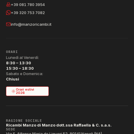
+39 081 780 3954
+39 320 753 7082
info@manzoricambi.it
ORARI
Lunedì al Venerdì:
8:30 – 13:30
15:30 – 18:30
Sabato e Domenica:
Chiusi
Orari estivi
2026
RAGIONE SOCIALE
Ricambi Manzo di Manzo dott.ssa Raffaella & C. s.a.s.
SEDE
Via S. Alfonso Maria de Liguori 52, 80141 Napoli (NA)