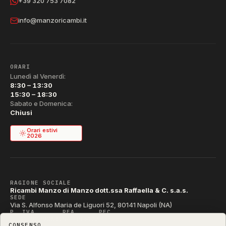
+39 320 753 7082
info@manzoricambi.it
ORARI
Lunedì al Venerdì:
8:30 – 13:30
15:30 – 18:30
Sabato e Domenica:
Chiusi
Orari estivi
2026
RAGIONE SOCIALE
Ricambi Manzo di Manzo dott.ssa Raffaella & C. s.a.s.
SEDE
Via S. Alfonso Maria de Liguori 52, 80141 Napoli (NA)
P. IVA
REA
PEC
IT04790290631
NA-395472
manzo@pec.manzoricambi.it
CONSENSO