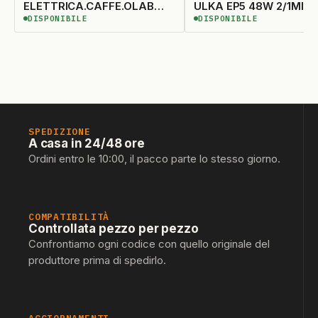
ELETTRICA.CAFFE.OLAB
ULKA EP5 48W 2/1MIN 
DISPONIBILE
DISPONIBILE
48W 15 BAR 2/1MIN
DISPONIBILE
DISPONIBILE
ATT/PLASTICA
SPEDIZIONE
A casa in 24/48 ore
Ordini entro le 10:00, il pacco parte lo stesso giorno.
COMPATIBILITÀ
Controllata pezzo per pezzo
Confrontiamo ogni codice con quello originale del
produttore prima di spedirlo.