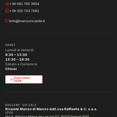
+39 081 780 3954
+39 320 753 7082
info@manzoricambi.it
ORARI
Lunedì al Venerdì:
8:30 – 13:30
15:30 – 18:30
Sabato e Domenica:
Chiusi
Orari estivi
2026
RAGIONE SOCIALE
Ricambi Manzo di Manzo dott.ssa Raffaella & C. s.a.s.
SEDE
Via S. Alfonso Maria de Liguori 52, 80141 Napoli (NA)