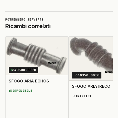
Ricambi correlati
640500.00PH
640350.00IG
SFOGO ARIA ECHOS
SFOGO ARIA IRECO
DISPONIBILE
DISPONIBILE
GARANTITA
DISPONIBILITÀ GARANTIT