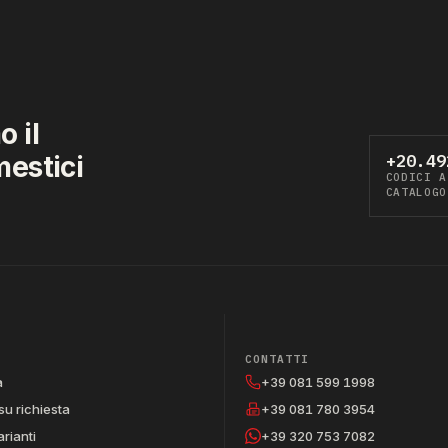
 il
mestici
+20.49
CODICI A
CATALOGO
CONTATTI
a
+39 081 599 1998
su richiesta
+39 081 780 3954
arianti
+39 320 753 7082