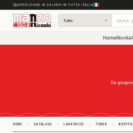
SPEDIZIONE IN 24/48H IN TUTTA ITALIA
Tutto
Home
Novità
A
Da giugno 
HOME
/
CATALOGO
/
LAVATRICE
/
TIMER
/
831772