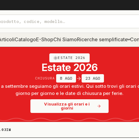
rticoli
Catalogo
E-Shop
Chi Siamo
Ricerche semplificate
Con
ESTATE 2026
Estate 2026
8 AGO
23 AGO
CHIUSURA
a settembre seguiamo gli orari estivi. Qui sotto trovi gli orari 
giorno per giorno e le date di chiusura per ferie.
Visualizza gli orari e i
giorni
.03IW