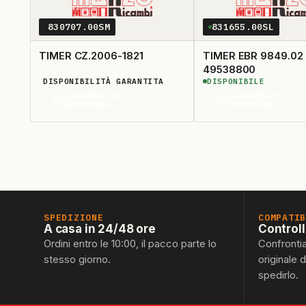
830707.00SM
831655.00SL
TIMER CZ.2006-1821
TIMER EBR 9849.02
49538800
DISPONIBILITÀ GARANTITA
DISPONIBILE
Contattaci su
Contattaci su
WhatsApp
WhatsApp
SPEDIZIONE
COMPATI
A casa in 24/48 ore
Control
Ordini entro le 10:00, il pacco parte lo
Confronti
stesso giorno.
originale 
spedirlo.