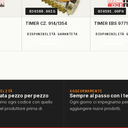
830388.00IG
830501.00PH
TIMER CZ. 914/1354
TIMER EBS 9771
DISPONIBILITÀ GARANTITA
DISPONIBILITÀ 
Contattaci su
Contattaci s
WhatsApp
WhatsApp
BILITÀ
AGGIORNAMENTI
lata pezzo per pezzo
Sempre al passo con i t
amo ogni codice con quello
Ogni giorno ci impegnamo pe
del produttore prima di
aggiungere nuovi prodotti.