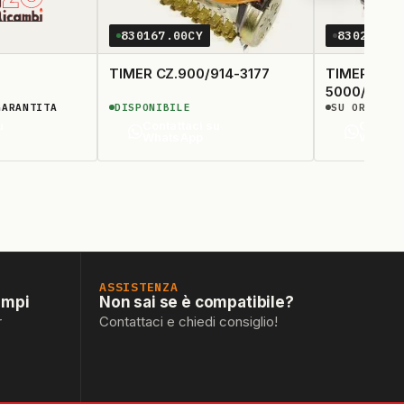
830167.00CY
830221.0
TIMER CZ.900/914-3177
TIMER ELBI
5000/350200
GARANTITA
DISPONIBILE
SU ORDINAZ
ORDINARE
u
Contattaci su
Contatt
WhatsApp
Whats
ASSISTENZA
empi
Non sai se è compatibile?
r
Contattaci e chiedi consiglio!