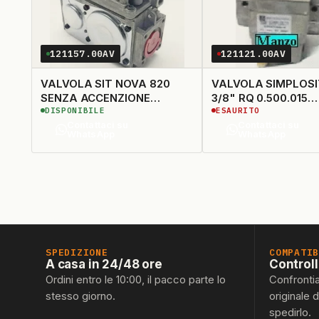
121157.00AV
121121.00AV
VALVOLA SIT NOVA 820
VALVOLA SIMPLOSI
SENZA ACCENZIONE
3/8" RQ 0.500.015
DISPONIBILE
ESAURITO
0.8.20.301
ELIMINATO
Contattaci su
Contattaci su
WhatsApp
WhatsApp
SPEDIZIONE
COMPATI
A casa in 24/48 ore
Control
Ordini entro le 10:00, il pacco parte lo
Confronti
stesso giorno.
originale 
spedirlo.