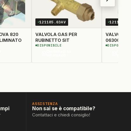
121185.03AV
121132.0
OVA 820
VALVOLA GAS PER
VALVOLA E
GOLATORE ELIMINATO
RUBINETTO SIT
0630001-0
DISPONIBILE
DISPONIBIL
u
Contattaci su
Contatt
WhatsApp
Whats
ASSISTENZA
empi
Non sai se è compatibile?
r
Contattaci e chiedi consiglio!