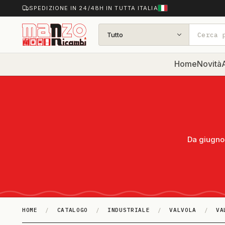
SPEDIZIONE IN 24/48H IN TUTTA ITALIA
Tutto
Home
Novità
A
Da giugno 
HOME
/
CATALOGO
/
INDUSTRIALE
/
VALVOLA
/
VA