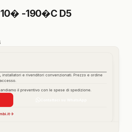
110� -190�C D5
4
, installatori e rivenditori convenzionati. Prezzo e ordine
'accesso.
mandiamo il preventivo con le spese di spedizione.
Contattaci su WhatsApp
bi.it