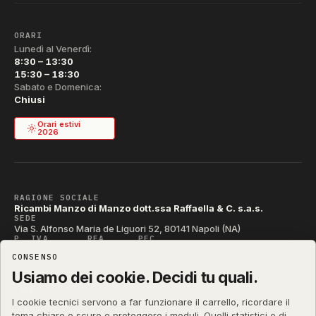
ORARI
Lunedì al Venerdì:
8:30 – 13:30
15:30 – 18:30
Sabato e Domenica:
Chiusi
Orari estivi
2026
RAGIONE SOCIALE
Ricambi Manzo di Manzo dott.ssa Raffaella & C. s.a.s.
SEDE
Via S. Alfonso Maria de Liguori 52, 80141 Napoli (NA)
P. IVA
REA
PEC
IT04790290631
NA-395472
manzo@pec.manzoricambi.it
CONSENSO
CODICE SDI
T04ZHR3
Usiamo dei cookie. Decidi tu quali.
I cookie tecnici servono a far funzionare il carrello, ricordare il
tema chiaro o scuro e proteggere i moduli. Quelli statistici e di