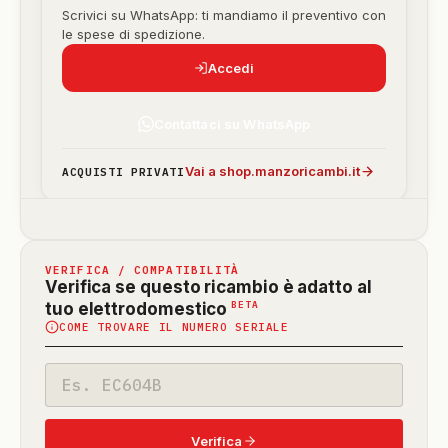
Scrivici su WhatsApp: ti mandiamo il preventivo con
le spese di spedizione.
Accedi
Contattaci su WhatsApp
Vai a shop.manzoricambi.it
ACQUISTI PRIVATI
VERIFICA / COMPATIBILITÀ
Verifica se questo ricambio è adatto al
(funzione
BETA
tuo elettrodomestico
COME TROVARE IL NUMERO SERIALE
in
beta)
Codice
modello
Verifica