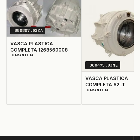
880807.03ZA
VASCA PLASTICA
COMPLETA 1268560008
GARANTITA
DISPONIBILITÀ GARANTITA
880475.03ME
VASCA PLASTICA
COMPLETA 62LT
GARANTITA
DISPONIBILITÀ GARANTIT