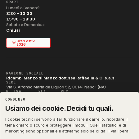
ORARI
Lunedì al Venerdì:
8:30 – 13:30
15:30 – 18:30
Sabato e Domenica:
Chiusi
Orari estivi
2026
RAGIONE SOCIALE
Ricambi Manzo di Manzo dott.ssa Raffaella & C. s.a.s.
SEDE
Via S. Alfonso Maria de Liguori 52, 80141 Napoli (NA)
P. IVA
REA
PEC
IT04790290631
NA-395472
manzo@pec.manzoricambi.it
CONSENSO
CODICE SDI
T04ZHR3
Usiamo dei cookie. Decidi tu quali.
I cookie tecnici servono a far funzionare il carrello, ricordare il
tema chiaro o scuro e proteggere i moduli. Quelli statistici e di
marketing sono opzionali e li attiviamo solo se ci dai il via libera.
manzoricambi.it
©
2001 – 2026