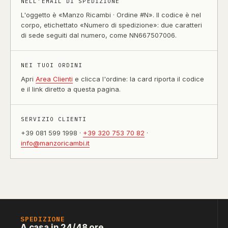
NELL'EMAIL DI SPEDIZIONE
L'oggetto è «Manzo Ricambi · Ordine #N». Il codice è nel
corpo, etichettato «Numero di spedizione»: due caratteri
di sede seguiti dal numero, come NN667507006.
NEI TUOI ORDINI
Apri
Area Clienti
e clicca l'ordine: la card riporta il codice
e il link diretto a questa pagina.
SERVIZIO CLIENTI
+39 081 599 1998 ·
+39 320 753 70 82
·
info@manzoricambi.it
SPEDIZIONE
A casa in 24/48 ore