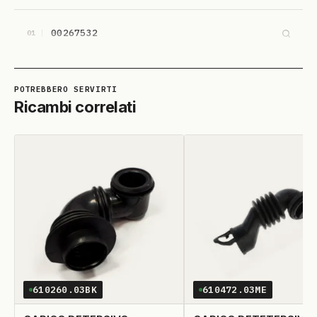
00267532
01
Ricambi correlati
610260.03BK
610472.03ME