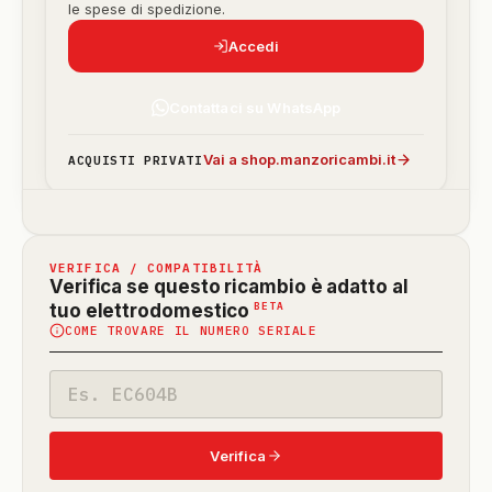
le spese di spedizione.
Accedi
Contattaci su WhatsApp
Vai a shop.manzoricambi.it
ACQUISTI PRIVATI
VERIFICA / COMPATIBILITÀ
Verifica se questo ricambio è adatto al
(funzione
BETA
tuo elettrodomestico
COME TROVARE IL NUMERO SERIALE
in
beta)
Codice
modello
Verifica