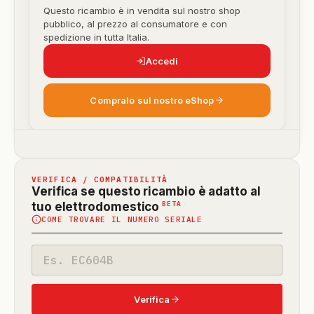
Questo ricambio è in vendita sul nostro shop
pubblico, al prezzo al consumatore e con
spedizione in tutta Italia.
Accedi
Compralo sul nostro eShop
VERIFICA / COMPATIBILITÀ
Verifica se questo ricambio è adatto al
(funzione
BETA
tuo elettrodomestico
COME TROVARE IL NUMERO SERIALE
in
beta)
Codice
modello
Verifica