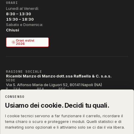
ORARI
Lunedì al Venerdì:
8:30 – 13:30
15:30 – 18:30
Sabato e Domenica:
Chiusi
Orari estivi
2026
RAGIONE SOCIALE
Ricambi Manzo di Manzo dott.ssa Raffaella & C. s.a.s.
SEDE
Via S. Alfonso Maria de Liguori 52, 80141 Napoli (NA)
P. IVA
REA
PEC
IT04790290631
NA-395472
manzo@pec.manzoricambi.it
CONSENSO
CODICE SDI
T04ZHR3
Usiamo dei cookie. Decidi tu quali.
I cookie tecnici servono a far funzionare il carrello, ricordare il
tema chiaro o scuro e proteggere i moduli. Quelli statistici e di
marketing sono opzionali e li attiviamo solo se ci dai il via libera.
manzoricambi.it
©
2001 – 2026