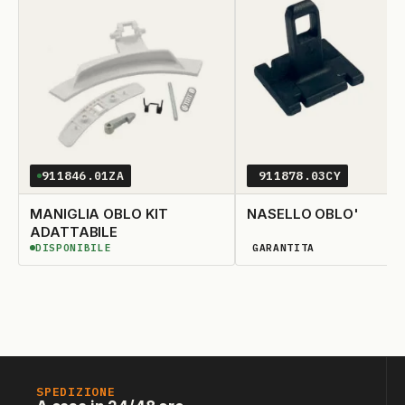
911846.01ZA
911878.03CY
MANIGLIA OBLO KIT
NASELLO OBLO'
ADATTABILE
DISPONIBILE
GARANTITA
DISPONIBILE
DISPONIBILITÀ GARANTIT
SPEDIZIONE